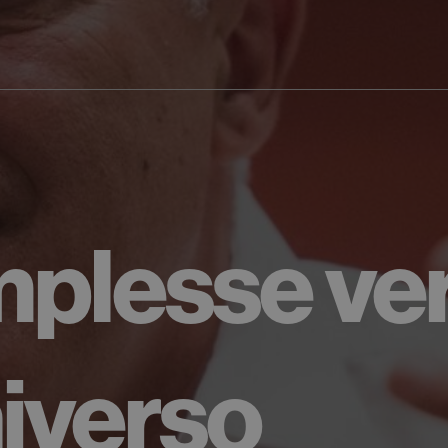
plesse ver
niverso