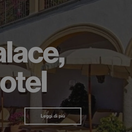
lace,
otel
Leggi di più