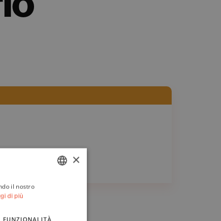
io
×
ndo il nostro
ITALIAN
gi di più
ENGLISH
FUNZIONALITÀ