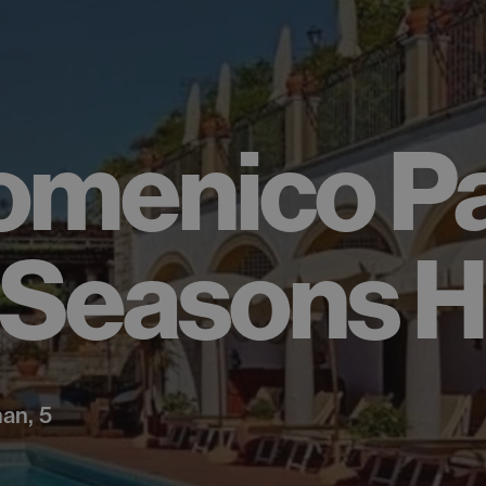
omenico Pa
 Seasons H
an, 5