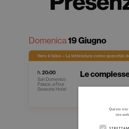
Presenz
Domenica
19 Giugno
Vero è falso – La letteratura come specchio d
Le complesse 
h.
20:00
San Domenico
Palace, a Four
Seasons Hotel
Giorgio Parisi
Questo sito 
sito web
STRETTAM