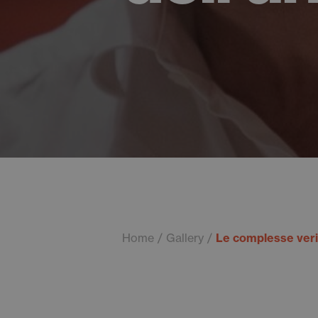
Home
Gallery
Le complesse verit