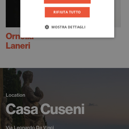
RIFIUTA TUTTO
MOSTRA DETTAGLI
Ornella
Laneri
Location
Casa Cuseni
Via Leonardo Da Vinci