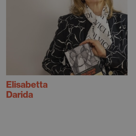
Elisabetta
Darida