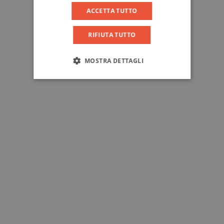
ACCETTA TUTTO
RIFIUTA TUTTO
MOSTRA DETTAGLI