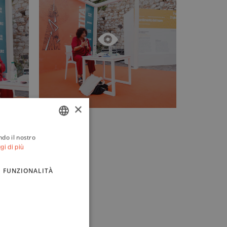
×
ndo il nostro
ITALIAN
gi di più
ENGLISH
FUNZIONALITÀ