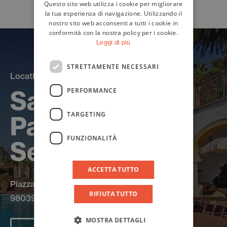
Questo sito web utilizza i cookie per migliorare
ENGLISH
la tua esperienza di navigazione. Utilizzando il
nostro sito web acconsenti a tutti i cookie in
conformità con la nostra policy per i cookie.
Leggi di più
STRETTAMENTE NECESSARI
Location
San Domenico
PERFORMANCE
TARGETING
Palace, a Four
FUNZIONALITÀ
Seasons Hotel
ACCETTA TUTTO
Piazza S. Domenico de Guzman, 5
RIFIUTA TUTTO
98039 Taormina
MOSTRA DETTAGLI