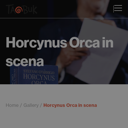
Horcynus Orca in
scena
Home
Gallery
Horcynus Orca in scena