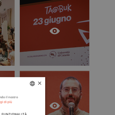
×
ndo il nostro
ITALIAN
gi di più
ENGLISH
FUNZIONALITÀ