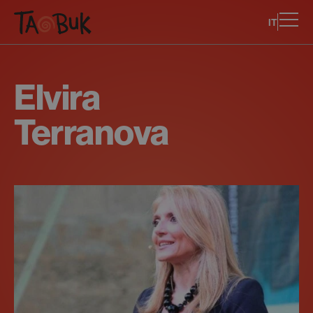
IT
Elvira
Terranova