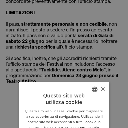
concordate preventivamente con l’ufficio stampa.
LIMITAZIONI
Il pass,
strettamente personale e non cedibile
, non
garantisce il posto a sedere e l’ingresso ad evento
iniziato. Il pass non è valido per la
serata di Gala di
sabato 22 giugno
per la quale è necessario inoltrare
una
richiesta specifica
all’ufficio stampa.
Si specifica, inoltre, che gli accrediti richiesti tramite
l’ufficio stampa del Festival non includono l’accesso
allo spettacolo
“Tucidide. Atene contro Melo”
, in
programmazione per
Domenica 23 giugno presso il
Teatro Antico
.
×
Questo sito web
utilizza cookie
ITALIAN
Questo sito web utilizza i cookie per migliorare
ENGLISH
la tua esperienza di navigazione. Utilizzando il
nostro sito web acconsenti a tutti i cookie in
conformità con la nostra policy per i cookie.